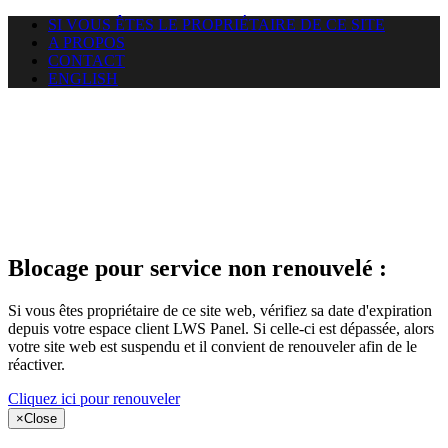
SI VOUS ÊTES LE PROPRIÉTAIRE DE CE SITE
A PROPOS
CONTACT
ENGLISH
Le site web
puntacanamassage.com auquel
vous essayez d’accéder est
suspendu
Blocage pour service non renouvelé :
Si vous êtes propriétaire de ce site web, vérifiez sa date d'expiration
depuis votre espace client LWS Panel. Si celle-ci est dépassée, alors
votre site web est suspendu et il convient de renouveler afin de le
réactiver.
Cliquez ici pour renouveler
×
Close