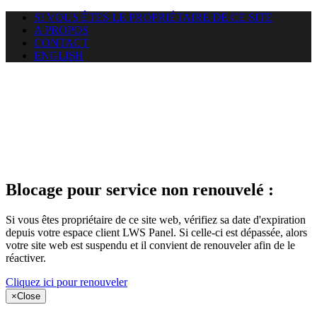
SI VOUS ÊTES LE PROPRIÉTAIRE DE CE SITE
A PROPOS
CONTACT
ENGLISH
Le site web
puntacanamassage.com auquel
vous essayez d’accéder est
suspendu
Blocage pour service non renouvelé :
Si vous êtes propriétaire de ce site web, vérifiez sa date d'expiration
depuis votre espace client LWS Panel. Si celle-ci est dépassée, alors
votre site web est suspendu et il convient de renouveler afin de le
réactiver.
Cliquez ici pour renouveler
×
Close