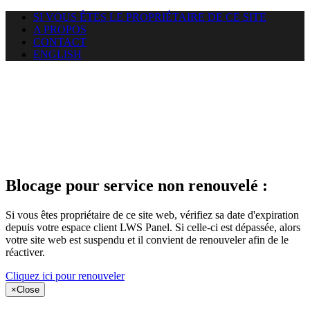
SI VOUS ÊTES LE PROPRIÉTAIRE DE CE SITE
A PROPOS
CONTACT
ENGLISH
Le site web
puntacanamassage.com auquel
vous essayez d’accéder est
suspendu
Blocage pour service non renouvelé :
Si vous êtes propriétaire de ce site web, vérifiez sa date d'expiration
depuis votre espace client LWS Panel. Si celle-ci est dépassée, alors
votre site web est suspendu et il convient de renouveler afin de le
réactiver.
Cliquez ici pour renouveler
×
Close