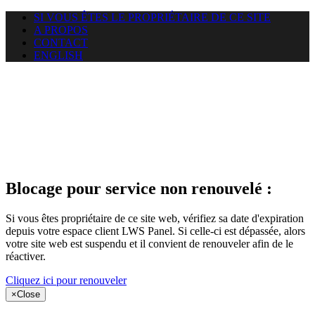
SI VOUS ÊTES LE PROPRIÉTAIRE DE CE SITE
A PROPOS
CONTACT
ENGLISH
Le site web
puntacanamassage.com auquel
vous essayez d’accéder est
suspendu
Blocage pour service non renouvelé :
Si vous êtes propriétaire de ce site web, vérifiez sa date d'expiration
depuis votre espace client LWS Panel. Si celle-ci est dépassée, alors
votre site web est suspendu et il convient de renouveler afin de le
réactiver.
Cliquez ici pour renouveler
×
Close