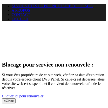
SI VOUS ÊTES LE PROPRIÉTAIRE DE CE SITE
A PROPOS
CONTACT
ENGLISH
Le site web
puntacanamassage.com auquel
vous essayez d’accéder est
suspendu
Blocage pour service non renouvelé :
Si vous êtes propriétaire de ce site web, vérifiez sa date d'expiration
depuis votre espace client LWS Panel. Si celle-ci est dépassée, alors
votre site web est suspendu et il convient de renouveler afin de le
réactiver.
Cliquez ici pour renouveler
×
Close