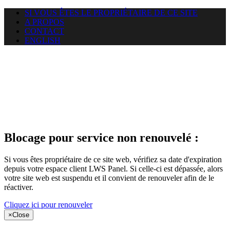
SI VOUS ÊTES LE PROPRIÉTAIRE DE CE SITE
A PROPOS
CONTACT
ENGLISH
Le site web
puntacanamassage.com auquel
vous essayez d’accéder est
suspendu
Blocage pour service non renouvelé :
Si vous êtes propriétaire de ce site web, vérifiez sa date d'expiration
depuis votre espace client LWS Panel. Si celle-ci est dépassée, alors
votre site web est suspendu et il convient de renouveler afin de le
réactiver.
Cliquez ici pour renouveler
×
Close