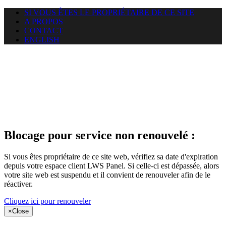
SI VOUS ÊTES LE PROPRIÉTAIRE DE CE SITE
A PROPOS
CONTACT
ENGLISH
Le site web
puntacanamassage.com auquel
vous essayez d’accéder est
suspendu
Blocage pour service non renouvelé :
Si vous êtes propriétaire de ce site web, vérifiez sa date d'expiration
depuis votre espace client LWS Panel. Si celle-ci est dépassée, alors
votre site web est suspendu et il convient de renouveler afin de le
réactiver.
Cliquez ici pour renouveler
×
Close