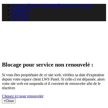
SI VOUS ÊTES LE PROPRIÉTAIRE DE CE SITE
A PROPOS
CONTACT
ENGLISH
Le site web
puntacanamassage.com auquel
vous essayez d’accéder est
suspendu
Blocage pour service non renouvelé :
Si vous êtes propriétaire de ce site web, vérifiez sa date d'expiration
depuis votre espace client LWS Panel. Si celle-ci est dépassée, alors
votre site web est suspendu et il convient de renouveler afin de le
réactiver.
Cliquez ici pour renouveler
×
Close