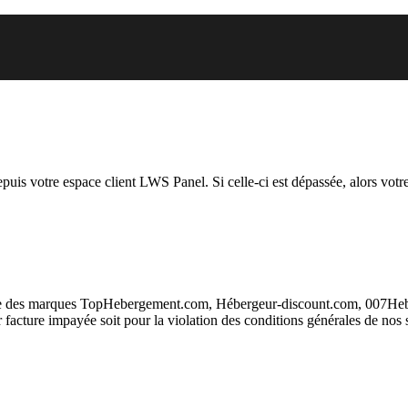
om auquel vous essayez d’accéde
depuis votre espace client LWS Panel. Si celle-ci est dépassée, alors votre
taire des marques TopHebergement.com, Hébergeur-discount.com, 007H
ur facture impayée soit pour la violation des conditions générales de nos 