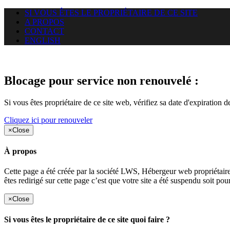
SI VOUS ÊTES LE PROPRIÉTAIRE DE CE SITE
A PROPOS
CONTACT
ENGLISH
Le site web puntacanamassage.c
Blocage pour service non renouvelé :
Si vous êtes propriétaire de ce site web, vérifiez sa date d'expiration 
Cliquez ici pour renouveler
×
Close
À propos
Cette page a été créée par la société LWS, Hébergeur web proprié
êtes redirigé sur cette page c’est que votre site a été suspendu soit po
×
Close
Si vous êtes le propriétaire de ce site quoi faire ?