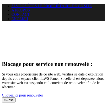
SI VOUS ÊTES LE PROPRIÉTAIRE DE CE SITE
A PROPOS
CONTACT
ENGLISH
Le site web
puntacanamassage.com auquel
vous essayez d’accéder est
suspendu
Blocage pour service non renouvelé :
Si vous êtes propriétaire de ce site web, vérifiez sa date d'expiration
depuis votre espace client LWS Panel. Si celle-ci est dépassée, alors
votre site web est suspendu et il convient de renouveler afin de le
réactiver.
Cliquez ici pour renouveler
×
Close