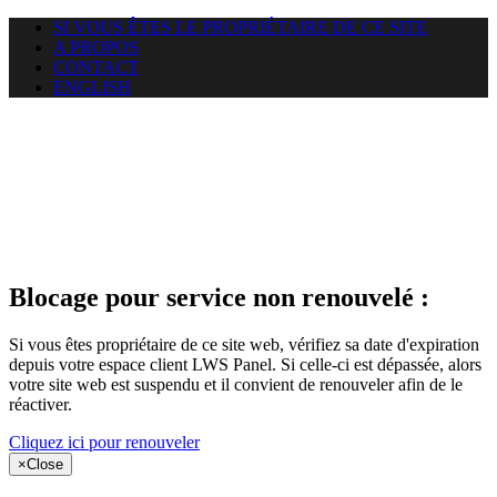
SI VOUS ÊTES LE PROPRIÉTAIRE DE CE SITE
A PROPOS
CONTACT
ENGLISH
Le site web
puntacanamassage.com auquel
vous essayez d’accéder est
suspendu
Blocage pour service non renouvelé :
Si vous êtes propriétaire de ce site web, vérifiez sa date d'expiration
depuis votre espace client LWS Panel. Si celle-ci est dépassée, alors
votre site web est suspendu et il convient de renouveler afin de le
réactiver.
Cliquez ici pour renouveler
×
Close