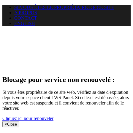
SI VOUS ÊTES LE PROPRIÉTAIRE DE CE SITE
A PROPOS
CONTACT
ENGLISH
Le site web
puntacanamassage.com auquel
vous essayez d’accéder est
suspendu
Blocage pour service non renouvelé :
Si vous êtes propriétaire de ce site web, vérifiez sa date d'expiration
depuis votre espace client LWS Panel. Si celle-ci est dépassée, alors
votre site web est suspendu et il convient de renouveler afin de le
réactiver.
Cliquez ici pour renouveler
×
Close