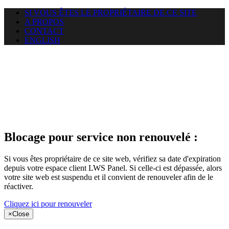
SI VOUS ÊTES LE PROPRIÉTAIRE DE CE SITE
A PROPOS
CONTACT
ENGLISH
Le site web
puntacanamassage.com auquel
vous essayez d’accéder est
suspendu
Blocage pour service non renouvelé :
Si vous êtes propriétaire de ce site web, vérifiez sa date d'expiration
depuis votre espace client LWS Panel. Si celle-ci est dépassée, alors
votre site web est suspendu et il convient de renouveler afin de le
réactiver.
Cliquez ici pour renouveler
×
Close