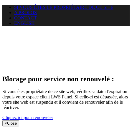
SI VOUS ÊTES LE PROPRIÉTAIRE DE CE SITE
A PROPOS
CONTACT
ENGLISH
Le site web
puntacanamassage.com auquel
vous essayez d’accéder est
suspendu
Blocage pour service non renouvelé :
Si vous êtes propriétaire de ce site web, vérifiez sa date d'expiration
depuis votre espace client LWS Panel. Si celle-ci est dépassée, alors
votre site web est suspendu et il convient de renouveler afin de le
réactiver.
Cliquez ici pour renouveler
×
Close