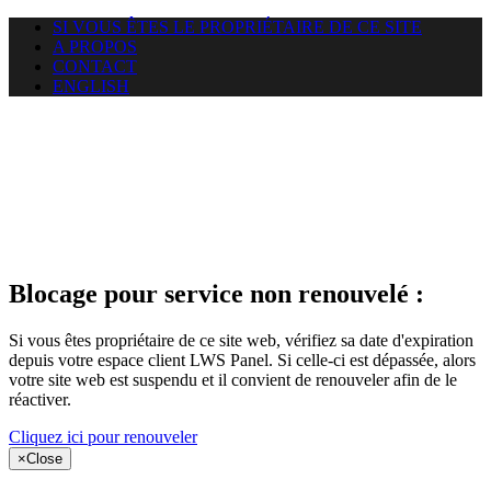
SI VOUS ÊTES LE PROPRIÉTAIRE DE CE SITE
A PROPOS
CONTACT
ENGLISH
Le site web
puntacanamassage.com auquel
vous essayez d’accéder est
suspendu
Blocage pour service non renouvelé :
Si vous êtes propriétaire de ce site web, vérifiez sa date d'expiration
depuis votre espace client LWS Panel. Si celle-ci est dépassée, alors
votre site web est suspendu et il convient de renouveler afin de le
réactiver.
Cliquez ici pour renouveler
×
Close