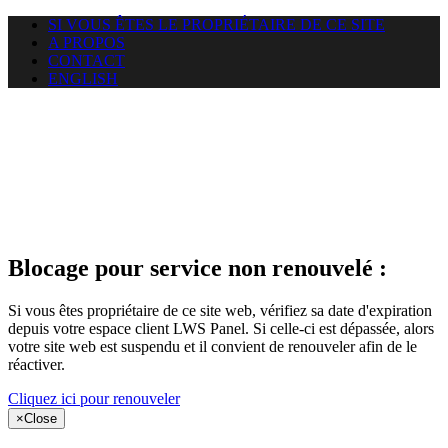
SI VOUS ÊTES LE PROPRIÉTAIRE DE CE SITE
A PROPOS
CONTACT
ENGLISH
Le site web
puntacanamassage.com auquel
vous essayez d’accéder est
suspendu
Blocage pour service non renouvelé :
Si vous êtes propriétaire de ce site web, vérifiez sa date d'expiration
depuis votre espace client LWS Panel. Si celle-ci est dépassée, alors
votre site web est suspendu et il convient de renouveler afin de le
réactiver.
Cliquez ici pour renouveler
×
Close