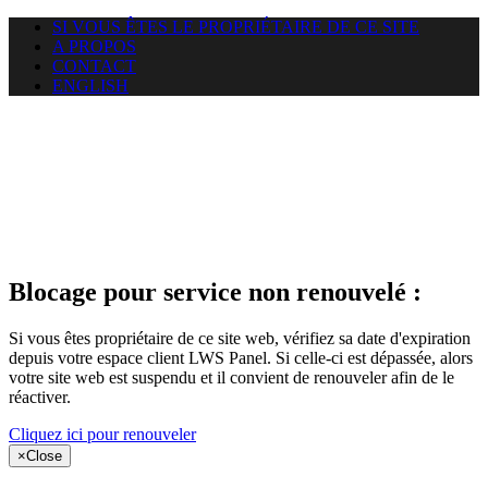
SI VOUS ÊTES LE PROPRIÉTAIRE DE CE SITE
A PROPOS
CONTACT
ENGLISH
Le site web
puntacanamassage.com auquel
vous essayez d’accéder est
suspendu
Blocage pour service non renouvelé :
Si vous êtes propriétaire de ce site web, vérifiez sa date d'expiration
depuis votre espace client LWS Panel. Si celle-ci est dépassée, alors
votre site web est suspendu et il convient de renouveler afin de le
réactiver.
Cliquez ici pour renouveler
×
Close