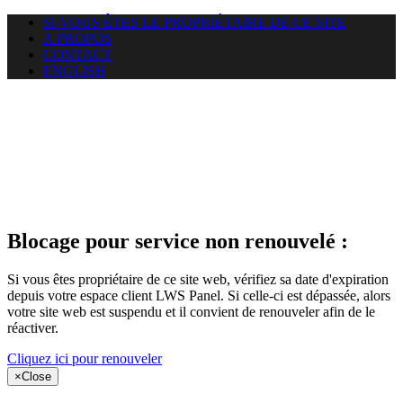
SI VOUS ÊTES LE PROPRIÉTAIRE DE CE SITE
A PROPOS
CONTACT
ENGLISH
Le site web
puntacanamassage.com auquel
vous essayez d’accéder est
suspendu
Blocage pour service non renouvelé :
Si vous êtes propriétaire de ce site web, vérifiez sa date d'expiration
depuis votre espace client LWS Panel. Si celle-ci est dépassée, alors
votre site web est suspendu et il convient de renouveler afin de le
réactiver.
Cliquez ici pour renouveler
×
Close