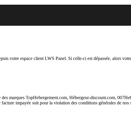
om auquel vous essayez d’accéde
depuis votre espace client LWS Panel. Si celle-ci est dépassée, alors votre
taire des marques TopHebergement.com, Hébergeur-discount.com, 007H
ur facture impayée soit pour la violation des conditions générales de nos 