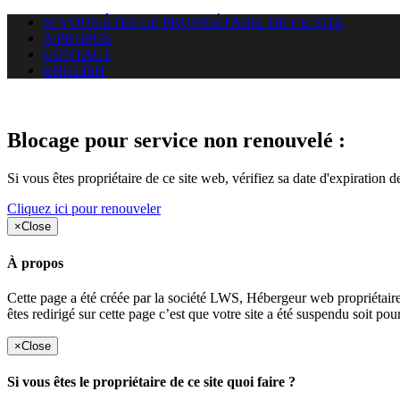
SI VOUS ÊTES LE PROPRIÉTAIRE DE CE SITE
A PROPOS
CONTACT
ENGLISH
Le site web puntacanamassage.c
Blocage pour service non renouvelé :
Si vous êtes propriétaire de ce site web, vérifiez sa date d'expiration 
Cliquez ici pour renouveler
×
Close
À propos
Cette page a été créée par la société LWS, Hébergeur web proprié
êtes redirigé sur cette page c’est que votre site a été suspendu soit po
×
Close
Si vous êtes le propriétaire de ce site quoi faire ?