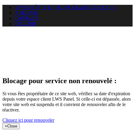
SI VOUS ÊTES LE PROPRIÉTAIRE DE CE SITE
A PROPOS
CONTACT
ENGLISH
Le site web
puntacanamassage.com auquel
vous essayez d’accéder est
suspendu
Blocage pour service non renouvelé :
Si vous êtes propriétaire de ce site web, vérifiez sa date d'expiration
depuis votre espace client LWS Panel. Si celle-ci est dépassée, alors
votre site web est suspendu et il convient de renouveler afin de le
réactiver.
Cliquez ici pour renouveler
×
Close