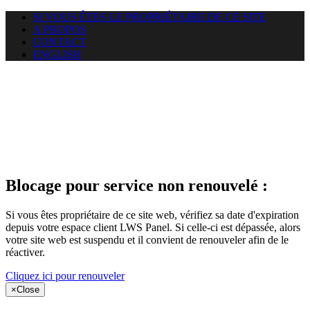
SI VOUS ÊTES LE PROPRIÉTAIRE DE CE SITE
A PROPOS
CONTACT
ENGLISH
Le site web
puntacanamassage.com auquel
vous essayez d’accéder est
suspendu
Blocage pour service non renouvelé :
Si vous êtes propriétaire de ce site web, vérifiez sa date d'expiration
depuis votre espace client LWS Panel. Si celle-ci est dépassée, alors
votre site web est suspendu et il convient de renouveler afin de le
réactiver.
Cliquez ici pour renouveler
×
Close