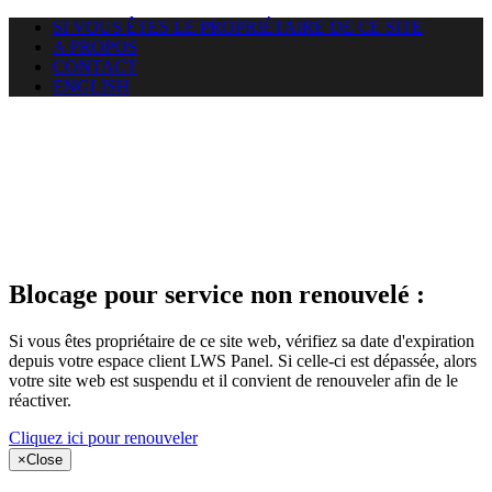
SI VOUS ÊTES LE PROPRIÉTAIRE DE CE SITE
A PROPOS
CONTACT
ENGLISH
Le site web
puntacanamassage.com auquel
vous essayez d’accéder est
suspendu
Blocage pour service non renouvelé :
Si vous êtes propriétaire de ce site web, vérifiez sa date d'expiration
depuis votre espace client LWS Panel. Si celle-ci est dépassée, alors
votre site web est suspendu et il convient de renouveler afin de le
réactiver.
Cliquez ici pour renouveler
×
Close