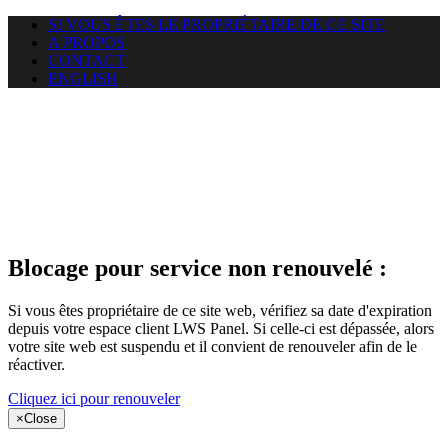
SI VOUS ÊTES LE PROPRIÉTAIRE DE CE SITE
A PROPOS
CONTACT
ENGLISH
Le site web
puntacanamassage.com auquel
vous essayez d’accéder est
suspendu
Blocage pour service non renouvelé :
Si vous êtes propriétaire de ce site web, vérifiez sa date d'expiration
depuis votre espace client LWS Panel. Si celle-ci est dépassée, alors
votre site web est suspendu et il convient de renouveler afin de le
réactiver.
Cliquez ici pour renouveler
×
Close