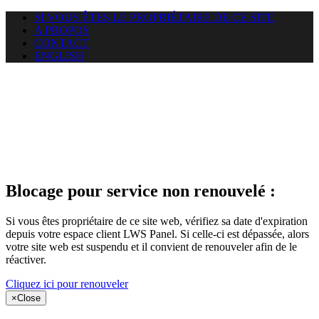
SI VOUS ÊTES LE PROPRIÉTAIRE DE CE SITE
A PROPOS
CONTACT
ENGLISH
Le site web
puntacanamassage.com auquel
vous essayez d’accéder est
suspendu
Blocage pour service non renouvelé :
Si vous êtes propriétaire de ce site web, vérifiez sa date d'expiration
depuis votre espace client LWS Panel. Si celle-ci est dépassée, alors
votre site web est suspendu et il convient de renouveler afin de le
réactiver.
Cliquez ici pour renouveler
×
Close