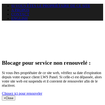
SI VOUS ÊTES LE PROPRIÉTAIRE DE CE SITE
A PROPOS
CONTACT
ENGLISH
Le site web
puntacanamassage.com auquel
vous essayez d’accéder est
suspendu
Blocage pour service non renouvelé :
Si vous êtes propriétaire de ce site web, vérifiez sa date d'expiration
depuis votre espace client LWS Panel. Si celle-ci est dépassée, alors
votre site web est suspendu et il convient de renouveler afin de le
réactiver.
Cliquez ici pour renouveler
×
Close