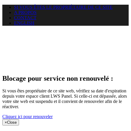
SI VOUS ÊTES LE PROPRIÉTAIRE DE CE SITE
A PROPOS
CONTACT
ENGLISH
Le site web
puntacanamassage.com auquel
vous essayez d’accéder est
suspendu
Blocage pour service non renouvelé :
Si vous êtes propriétaire de ce site web, vérifiez sa date d'expiration
depuis votre espace client LWS Panel. Si celle-ci est dépassée, alors
votre site web est suspendu et il convient de renouveler afin de le
réactiver.
Cliquez ici pour renouveler
×
Close